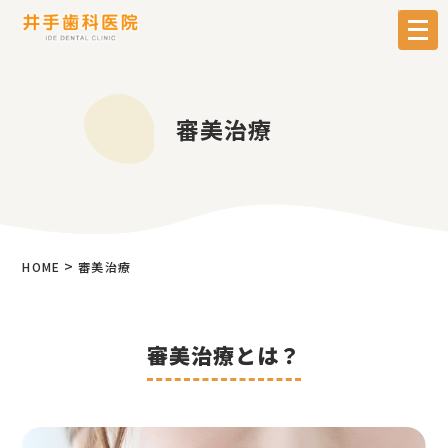
メ
ニ
ュ
ー
を
審美治療
開
く
>
HOME
審美治療
審美治療とは？